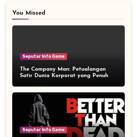
You Missed
Seputar Info Game
The Company Man: Petualangan
Satir Dunia Korporat yang Penuh
Aksi dan Humor
Seputar Info Game