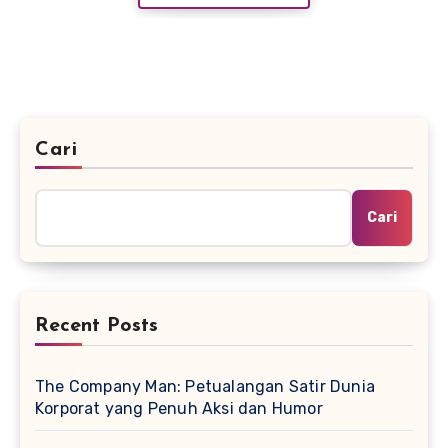
Cari
Cari
Recent Posts
The Company Man: Petualangan Satir Dunia
Korporat yang Penuh Aksi dan Humor