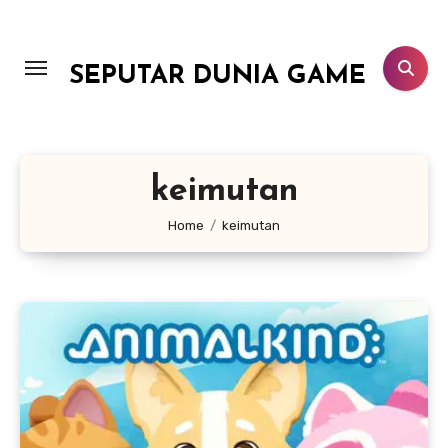
Lewati
ke
konten
SEPUTAR DUNIA GAME
keimutan
Home
keimutan