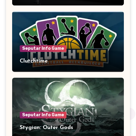
Seputar Info Game
Clutchtime
Seputar Info Game
Stygian: Outer Gods