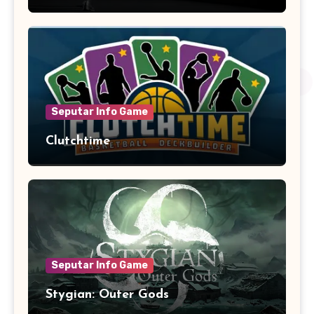
Seputar Info Game
Clutchtime
Seputar Info Game
Stygian: Outer Gods