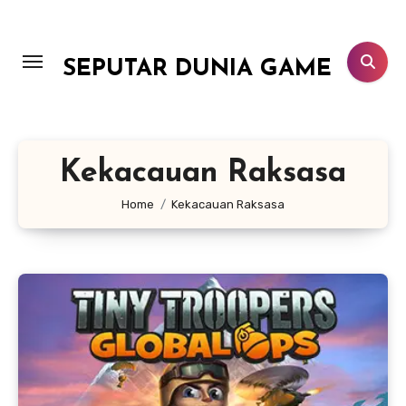
Lewati
ke
konten
SEPUTAR DUNIA GAME
Kekacauan Raksasa
Home
Kekacauan Raksasa