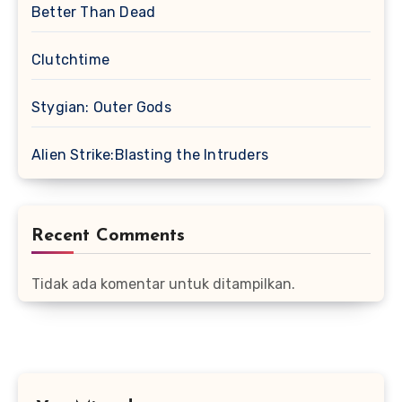
Better Than Dead
Clutchtime
Stygian: Outer Gods
Alien Strike:Blasting the Intruders
Recent Comments
Tidak ada komentar untuk ditampilkan.