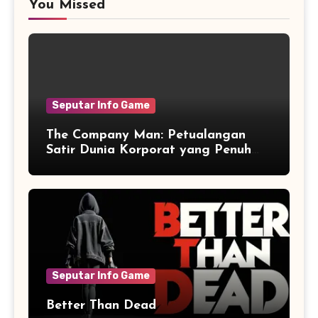
You Missed
Seputar Info Game
The Company Man: Petualangan
Satir Dunia Korporat yang Penuh
Aksi dan Humor
Seputar Info Game
Better Than Dead