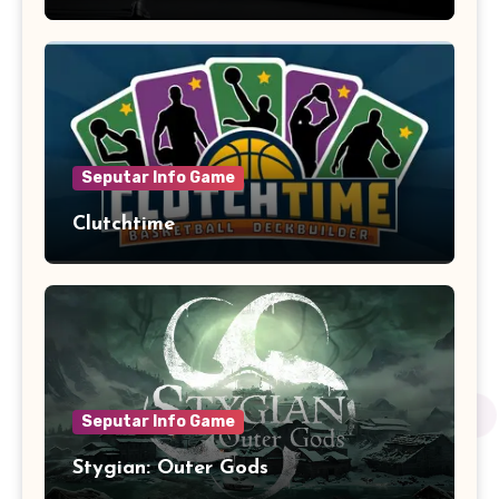
Seputar Info Game
Clutchtime
Seputar Info Game
Stygian: Outer Gods