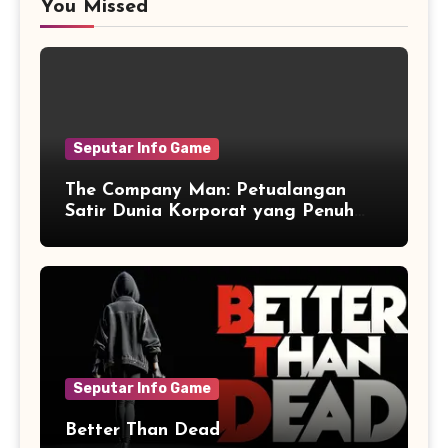
You Missed
Seputar Info Game
The Company Man: Petualangan
Satir Dunia Korporat yang Penuh
Aksi dan Humor
Seputar Info Game
Better Than Dead