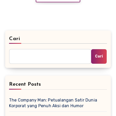
Cari
Cari
Recent Posts
The Company Man: Petualangan Satir Dunia
Korporat yang Penuh Aksi dan Humor