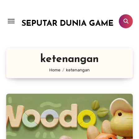
Lewati
ke
konten
SEPUTAR DUNIA GAME
ketenangan
Home
ketenangan