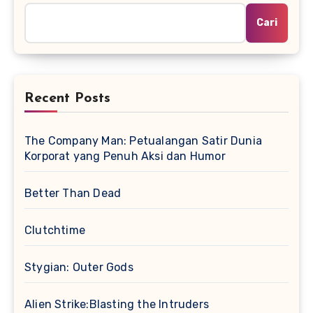
Cari
Recent Posts
The Company Man: Petualangan Satir Dunia
Korporat yang Penuh Aksi dan Humor
Better Than Dead
Clutchtime
Stygian: Outer Gods
Alien Strike:Blasting the Intruders