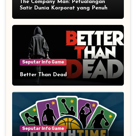
The Company Man: Petualangan
Satir Dunia Korporat yang Penuh
Aksi dan Humor
Seputar Info Game
Better Than Dead
Seputar Info Game