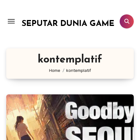
Lewati
ke
konten
SEPUTAR DUNIA GAME
kontemplatif
Home
kontemplatif