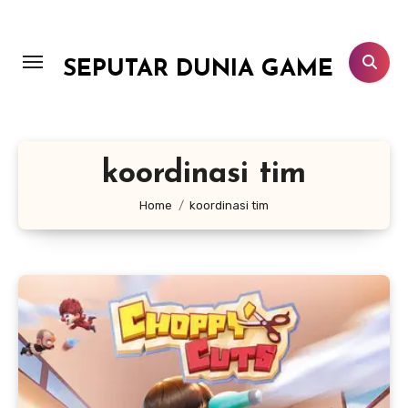
Lewati
ke
konten
SEPUTAR DUNIA GAME
koordinasi tim
Home
koordinasi tim