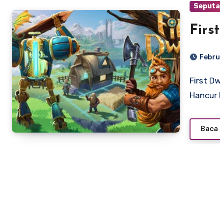
Seputa
Firs
Febru
First Dwarf – : Mech Kurcaci, Naga, dan Dunia Fantasi yang
Hancur 
Baca 