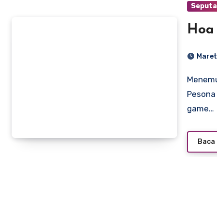
Seputa
Hoa
Maret
Menemukan Kedamaian dalam Langkah Kecil: Mengulas
Pesona 
game…
Baca 