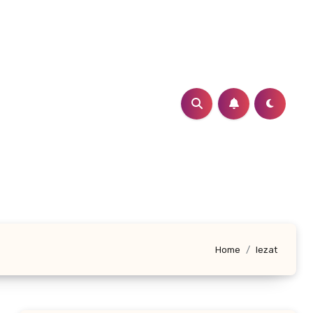
Home
lezat