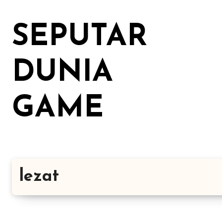
Lewati
ke
SEPUTAR
konten
DUNIA
GAME
lezat