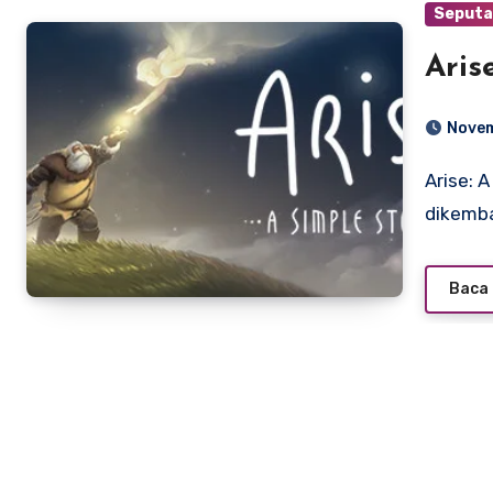
Seputa
Aris
Novem
Arise: A Simple Story adalah game puzzle–platform yang
dikemba
Baca 