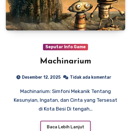
Seputar Info Game
Machinarium
Desember 12, 2025
Tidak ada komentar
Machinarium: Simfoni Mekanik Tentang
Kesunyian, Ingatan, dan Cinta yang Tersesat
di Kota Besi Di tengah…
Baca Lebih Lanjut