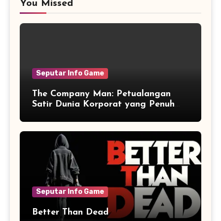
You Missed
Seputar Info Game
The Company Man: Petualangan
Satir Dunia Korporat yang Penuh
Aksi dan Humor
Seputar Info Game
Better Than Dead