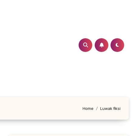
Home
Luwak fiksi