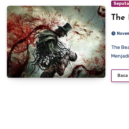
Seputa
The 
Novem
The Beast Inside – Ketakutan dari Dua Dunia yang Terjalin
Menjadi
Baca 