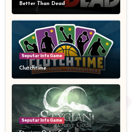
Better Than Dead
Seputar Info Game
Clutchtime
Seputar Info Game