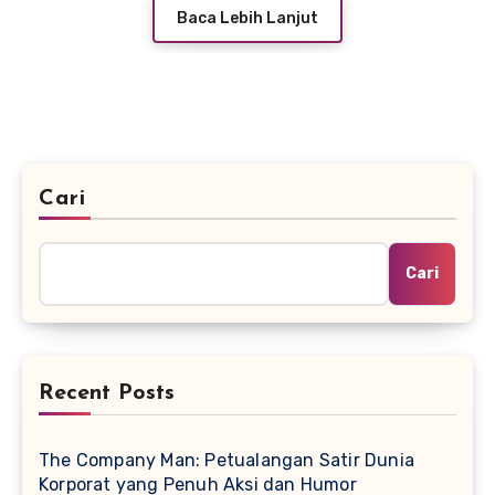
Baca Lebih Lanjut
Cari
Cari
Recent Posts
The Company Man: Petualangan Satir Dunia
Korporat yang Penuh Aksi dan Humor