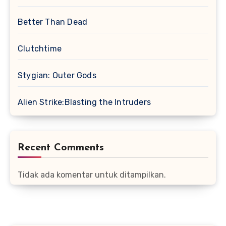
Better Than Dead
Clutchtime
Stygian: Outer Gods
Alien Strike:Blasting the Intruders
Recent Comments
Tidak ada komentar untuk ditampilkan.