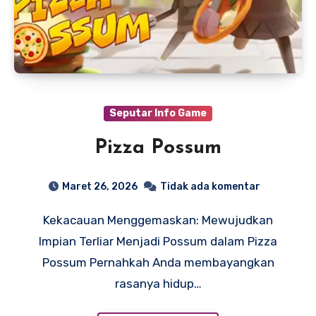
Seputar Info Game
Pizza Possum
Maret 26, 2026
Tidak ada komentar
Kekacauan Menggemaskan: Mewujudkan
Impian Terliar Menjadi Possum dalam Pizza
Possum Pernahkah Anda membayangkan
rasanya hidup…