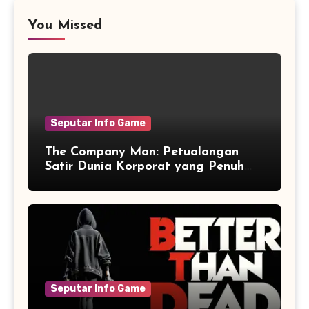
You Missed
Seputar Info Game
The Company Man: Petualangan
Satir Dunia Korporat yang Penuh
Aksi dan Humor
Seputar Info Game