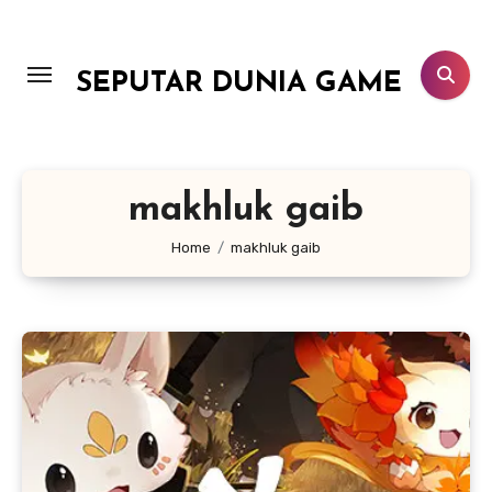
Lewati
ke
konten
SEPUTAR DUNIA GAME
makhluk gaib
Home
makhluk gaib