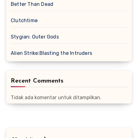
Better Than Dead
Clutchtime
Stygian: Outer Gods
Alien Strike:Blasting the Intruders
Recent Comments
Tidak ada komentar untuk ditampilkan.