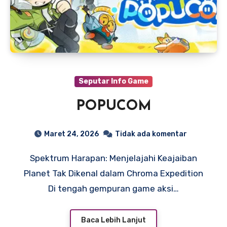
Seputar Info Game
POPUCOM
Maret 24, 2026
Tidak ada komentar
Spektrum Harapan: Menjelajahi Keajaiban
Planet Tak Dikenal dalam Chroma Expedition
Di tengah gempuran game aksi…
Baca Lebih Lanjut