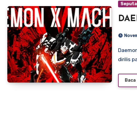
Seputa
DAE
Novem
Daemon X Machina adalah game aksi yang pertama kali
dirilis
Baca 