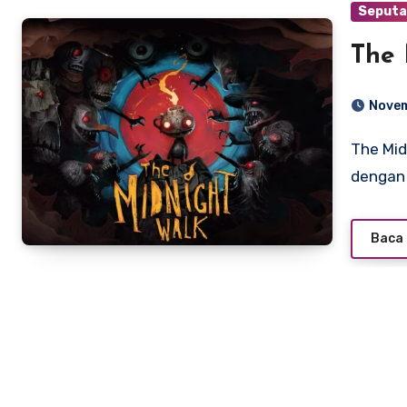
Seputa
The 
Novem
The Midnight Walk Di dunia game modern yang penuh
dengan 
Baca 