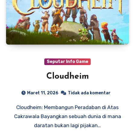
Seputar Info Game
Cloudheim
Maret 11, 2026
Tidak ada komentar
Cloudheim: Membangun Peradaban di Atas
Cakrawala Bayangkan sebuah dunia di mana
daratan bukan lagi pijakan…