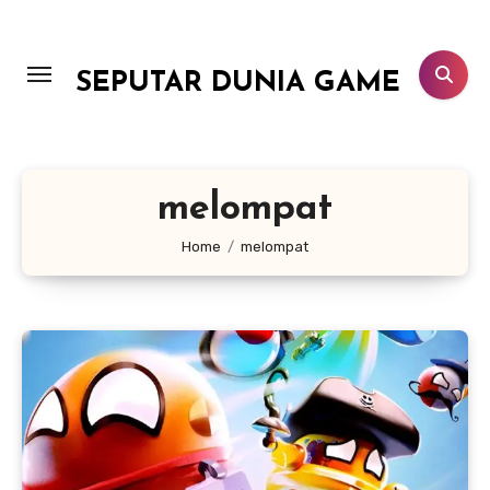
Lewati
ke
konten
SEPUTAR DUNIA GAME
melompat
Home
melompat