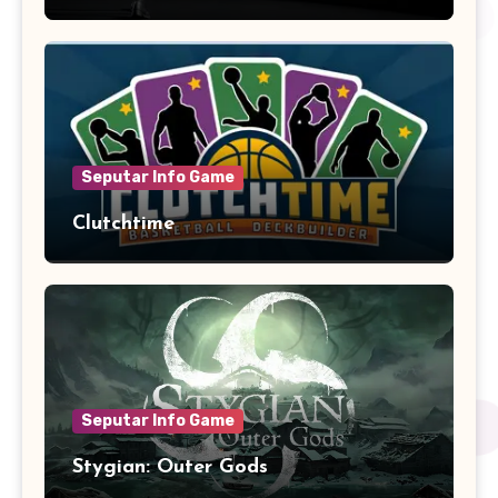
Seputar Info Game
Clutchtime
Seputar Info Game
Stygian: Outer Gods