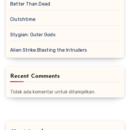
Better Than Dead
Clutchtime
Stygian: Outer Gods
Alien Strike:Blasting the Intruders
Recent Comments
Tidak ada komentar untuk ditampilkan.