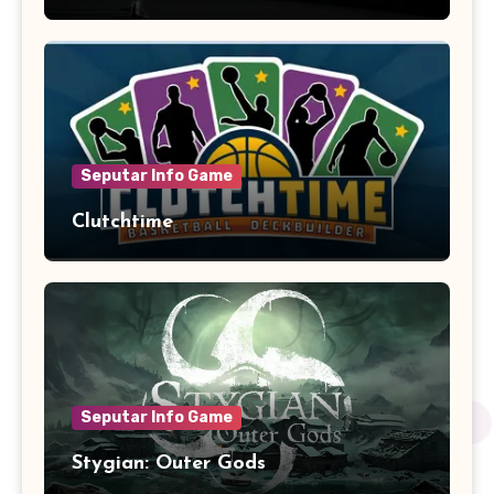
Seputar Info Game
Clutchtime
Seputar Info Game
Stygian: Outer Gods