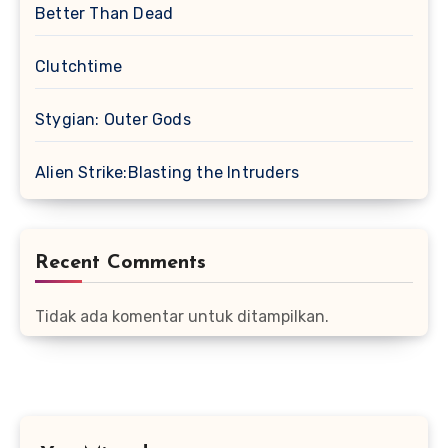
Better Than Dead
Clutchtime
Stygian: Outer Gods
Alien Strike:Blasting the Intruders
Recent Comments
Tidak ada komentar untuk ditampilkan.