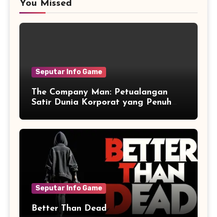
You Missed
Seputar Info Game
The Company Man: Petualangan
Satir Dunia Korporat yang Penuh
Aksi dan Humor
Seputar Info Game
Better Than Dead