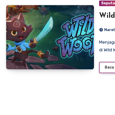
Seputa
Wil
Maret
Menjaga Api Tetap Menyala: Mengulas Keseruan Kerja Sama
di Wild
Baca 