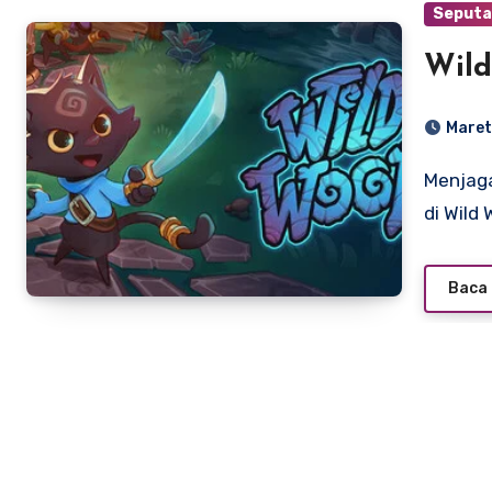
Seputa
Wil
Maret
Menjaga Api Tetap Menyala: Mengulas Keseruan Kerja Sama
di Wild
Baca 