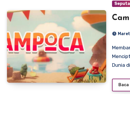
Seputa
Cam
Maret
Membangun Kebahagiaan di Campoca: Panduan
Mencip
Dunia d
Baca 