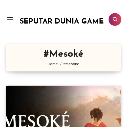
Lewati
ke
konten
SEPUTAR DUNIA GAME
#Mesoké
Home
#Mesoké