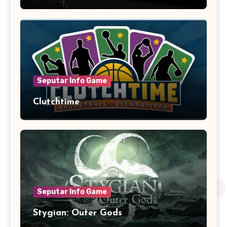
Seputar Info Game
Clutchtime
Seputar Info Game
Stygian: Outer Gods