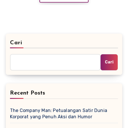
Cari
Cari
Recent Posts
The Company Man: Petualangan Satir Dunia
Korporat yang Penuh Aksi dan Humor