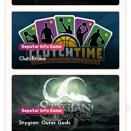
Seputar Info Game
Clutchtime
Seputar Info Game
Stygian: Outer Gods