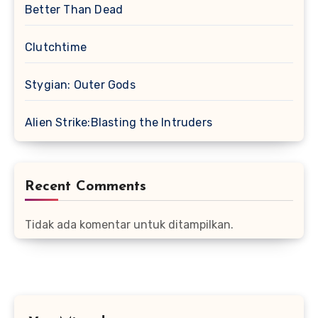
Better Than Dead
Clutchtime
Stygian: Outer Gods
Alien Strike:Blasting the Intruders
Recent Comments
Tidak ada komentar untuk ditampilkan.