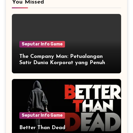
You Missed
Seputar Info Game
The Company Man: Petualangan
Satir Dunia Korporat yang Penuh
Aksi dan Humor
Seputar Info Game
Better Than Dead