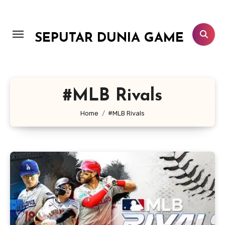
Lewati
ke
konten
SEPUTAR DUNIA GAME
#MLB Rivals
Home
#MLB Rivals