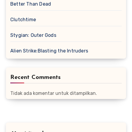
Better Than Dead
Clutchtime
Stygian: Outer Gods
Alien Strike:Blasting the Intruders
Recent Comments
Tidak ada komentar untuk ditampilkan.