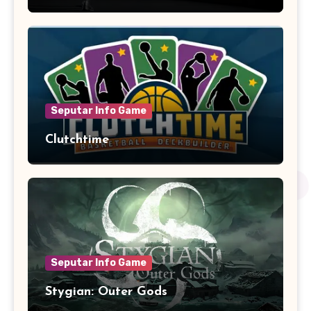
Seputar Info Game
Clutchtime
Seputar Info Game
Stygian: Outer Gods