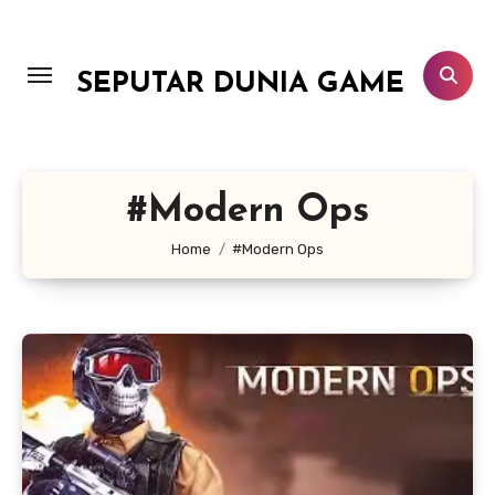
Lewati
ke
konten
SEPUTAR DUNIA GAME
#Modern Ops
Home
#Modern Ops