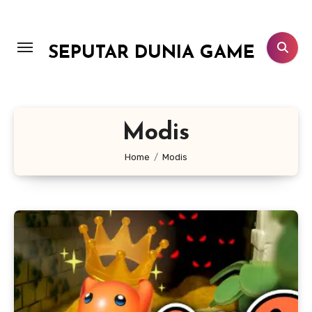
Lewati
ke
konten
SEPUTAR DUNIA GAME
Modis
Home
Modis