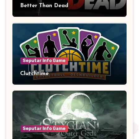
Better Than Dead
Seputar Info Game
Clutchtime
Seputar Info Game