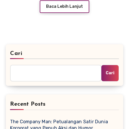
Baca Lebih Lanjut
Cari
Cari
Recent Posts
The Company Man: Petualangan Satir Dunia
Korporat yang Penuh Aksi dan Humor