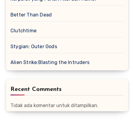
Better Than Dead
Clutchtime
Stygian: Outer Gods
Alien Strike:Blasting the Intruders
Recent Comments
Tidak ada komentar untuk ditampilkan.