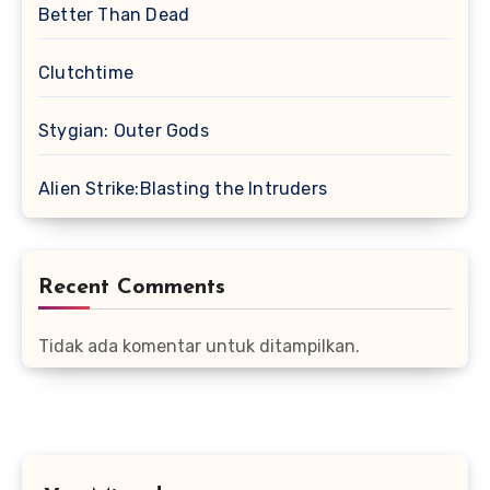
Better Than Dead
Clutchtime
Stygian: Outer Gods
Alien Strike:Blasting the Intruders
Recent Comments
Tidak ada komentar untuk ditampilkan.