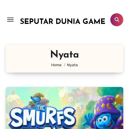
Lewati
ke
konten
SEPUTAR DUNIA GAME
Nyata
Home
Nyata