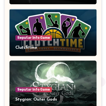
Seputar Info Game
Clutchtime
Seputar Info Game
Stygian: Outer Gods