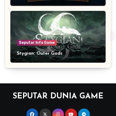
Seputar Info Game
Stygian: Outer Gods
SEPUTAR DUNIA GAME