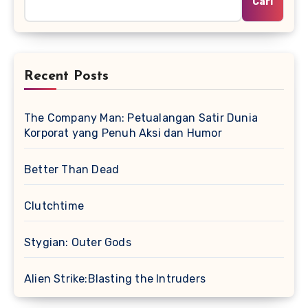
Cari
Recent Posts
The Company Man: Petualangan Satir Dunia
Korporat yang Penuh Aksi dan Humor
Better Than Dead
Clutchtime
Stygian: Outer Gods
Alien Strike:Blasting the Intruders