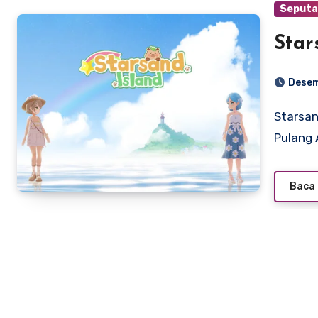
Seputa
Star
Desem
Starsand Island — Di Mana Waktu Melambat, dan Jiwa
Pulang
Baca 