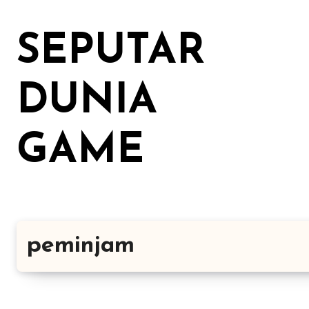
Lewati
ke
SEPUTAR
konten
DUNIA
GAME
peminjam