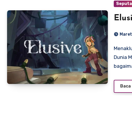
Seputa
Elus
Maret
Menaklukkan Raksasa dari Balik Bayangan: Menjelajahi
Dunia 
bagaim
Baca 