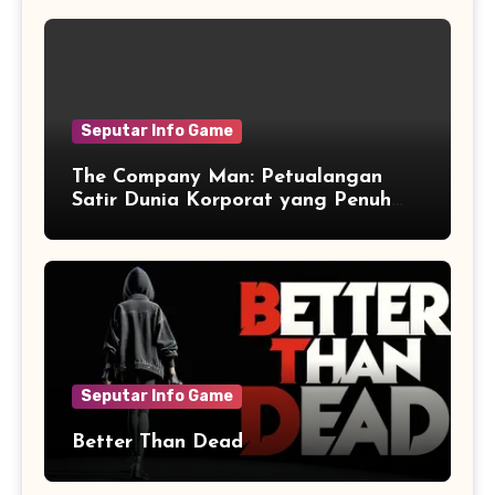
Seputar Info Game
The Company Man: Petualangan
Satir Dunia Korporat yang Penuh
Aksi dan Humor
Seputar Info Game
Better Than Dead