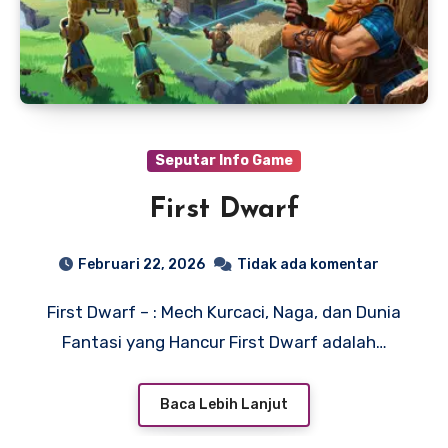
Seputar Info Game
First Dwarf
Februari 22, 2026
Tidak ada komentar
First Dwarf – : Mech Kurcaci, Naga, dan Dunia
Fantasi yang Hancur First Dwarf adalah…
Baca Lebih Lanjut