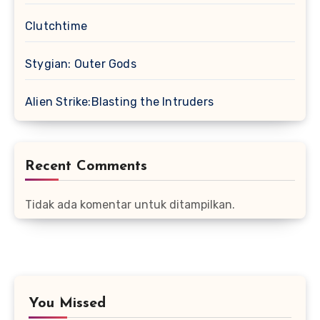
Clutchtime
Stygian: Outer Gods
Alien Strike:Blasting the Intruders
Recent Comments
Tidak ada komentar untuk ditampilkan.
You Missed