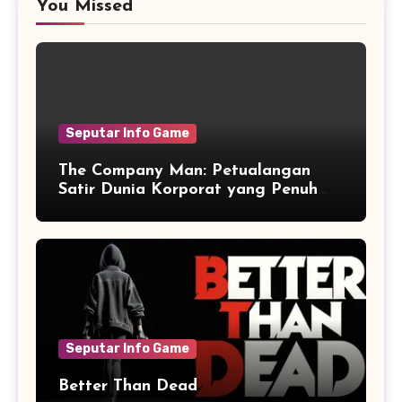
You Missed
Seputar Info Game
The Company Man: Petualangan
Satir Dunia Korporat yang Penuh
Aksi dan Humor
Seputar Info Game
Better Than Dead