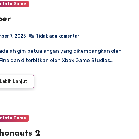
r Info Game
per
ber 7, 2025
Tidak ada komentar
Fine dan diterbitkan oleh Xbox Game Studios…
Lebih Lanjut
r Info Game
honauts 2