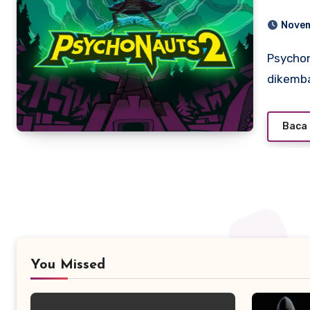
Novem
Psychonauts 2 adalah gim platform tahun 2021 yang
dikemba
Baca 
You Missed