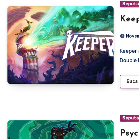
Seputa
Kee
Novem
Keeper adalah gim petualangan yang dikembangkan oleh
Double 
Baca 
Seputa
Psyc