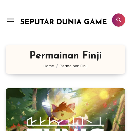
Lewati
ke
konten
SEPUTAR DUNIA GAME
Permainan Finji
Home
Permainan Finji