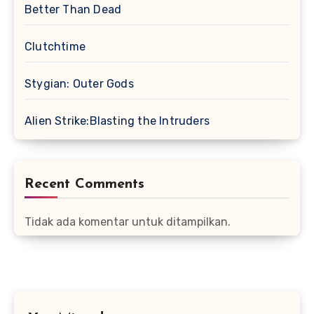
Better Than Dead
Clutchtime
Stygian: Outer Gods
Alien Strike:Blasting the Intruders
Recent Comments
Tidak ada komentar untuk ditampilkan.