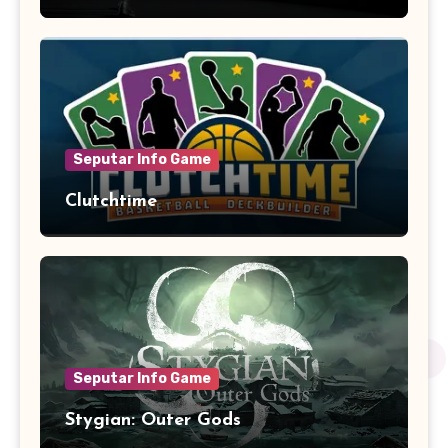
Seputar Info Game
Clutchtime
Seputar Info Game
Stygian: Outer Gods