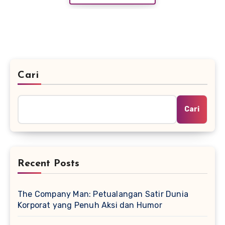
Cari
Cari
Recent Posts
The Company Man: Petualangan Satir Dunia
Korporat yang Penuh Aksi dan Humor