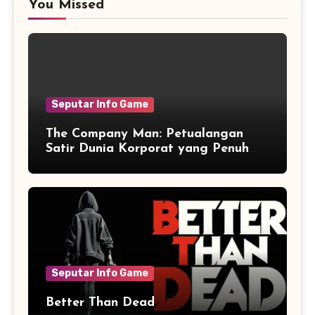
You Missed
Seputar Info Game
The Company Man: Petualangan
Satir Dunia Korporat yang Penuh
Aksi dan Humor
Seputar Info Game
Better Than Dead