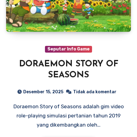
Seputar Info Game
DORAEMON STORY OF
SEASONS
Desember 15, 2025
Tidak ada komentar
Doraemon Story of Seasons adalah gim video
role-playing simulasi pertanian tahun 2019
yang dikembangkan oleh…