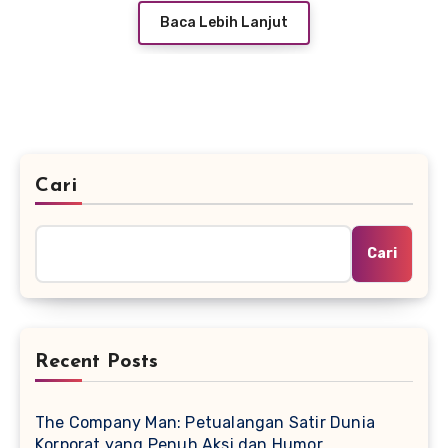
Baca Lebih Lanjut
Cari
Cari
Recent Posts
The Company Man: Petualangan Satir Dunia
Korporat yang Penuh Aksi dan Humor