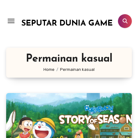
Lewati
ke
konten
SEPUTAR DUNIA GAME
Permainan kasual
Home
Permainan kasual