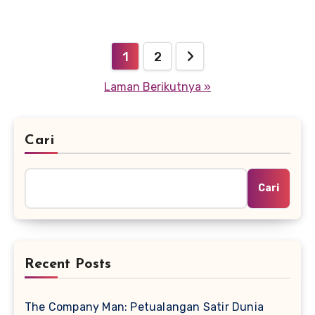
Paginasi
1
2
pos
Laman Berikutnya »
Cari
Cari
Recent Posts
The Company Man: Petualangan Satir Dunia