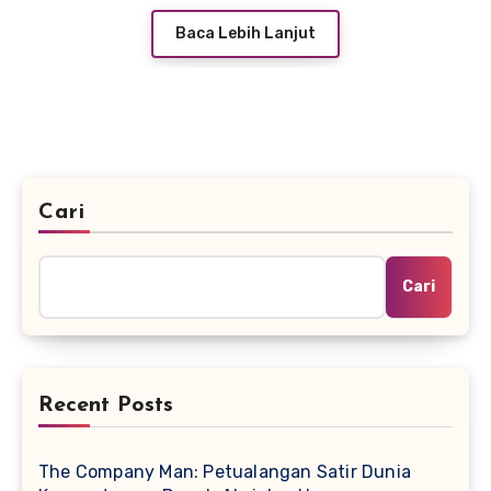
Baca Lebih Lanjut
Cari
Cari
Recent Posts
The Company Man: Petualangan Satir Dunia