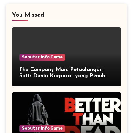
You Missed
Seputar Info Game
The Company Man: Petualangan
Satir Dunia Korporat yang Penuh
Aksi dan Humor
Seputar Info Game