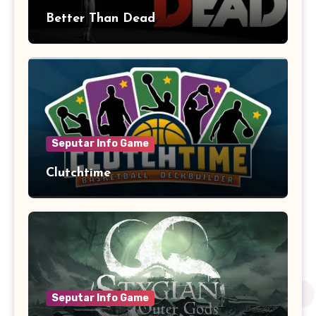
Better Than Dead
Seputar Info Game
Clutchtime
Seputar Info Game