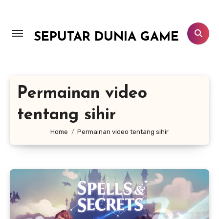
Lewati
ke
konten
SEPUTAR DUNIA GAME
Permainan video
tentang sihir
Home
Permainan video tentang sihir