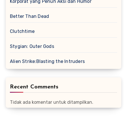
Korporat yang Penuh Aksi dan Humor
Better Than Dead
Clutchtime
Stygian: Outer Gods
Alien Strike:Blasting the Intruders
Recent Comments
Tidak ada komentar untuk ditampilkan.