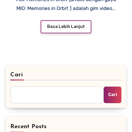
MIO: Memories in Orbit ) adalah gim video…
Baca Lebih Lanjut
Cari
Cari
Recent Posts