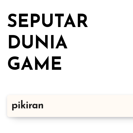
Lewati
ke
SEPUTAR
konten
DUNIA
GAME
pikiran