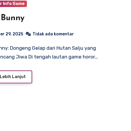
r Info Game
 Bunny
er 29, 2025
Tidak ada komentar
ncang Jiwa Di tengah lautan game horor…
Lebih Lanjut