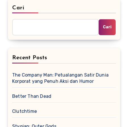
Cari
Cari
Recent Posts
The Company Man: Petualangan Satir Dunia
Korporat yang Penuh Aksi dan Humor
Better Than Dead
Clutchtime
Stygian: Outer Gods