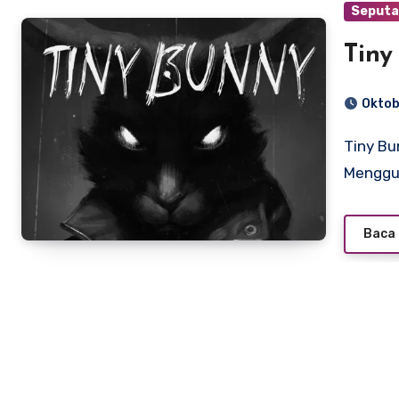
Seputa
Tiny
Oktob
Tiny Bunny: Dongeng Gelap dari Hutan Salju yang
Menggu
Baca 