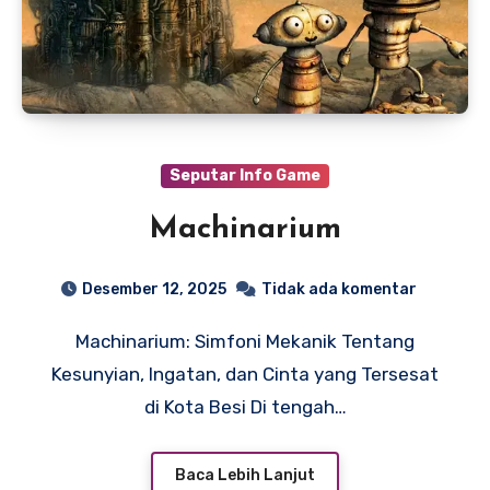
Seputar Info Game
Machinarium
Desember 12, 2025
Tidak ada komentar
Machinarium: Simfoni Mekanik Tentang
Kesunyian, Ingatan, dan Cinta yang Tersesat
di Kota Besi Di tengah…
Baca Lebih Lanjut