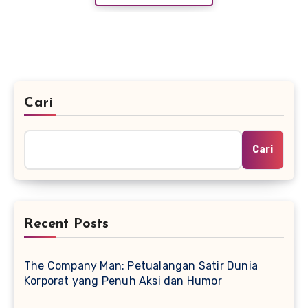
Cari
Cari
Recent Posts
The Company Man: Petualangan Satir Dunia
Korporat yang Penuh Aksi dan Humor