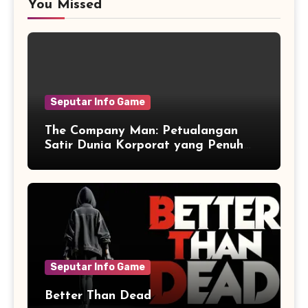
You Missed
Seputar Info Game
The Company Man: Petualangan
Satir Dunia Korporat yang Penuh
Aksi dan Humor
Seputar Info Game
Better Than Dead