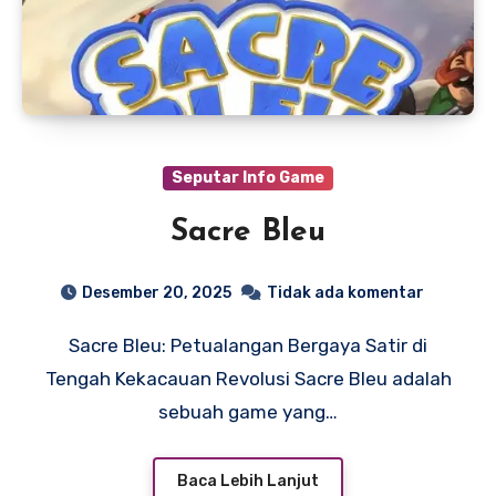
Seputar Info Game
Sacre Bleu
Desember 20, 2025
Tidak ada komentar
Sacre Bleu: Petualangan Bergaya Satir di
Tengah Kekacauan Revolusi Sacre Bleu adalah
sebuah game yang…
Baca Lebih Lanjut